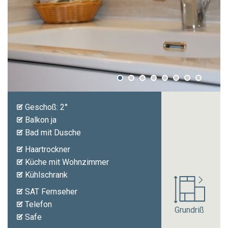
Ferienwohnungen
Fahrradverleih
Ortschaft
Preise
Geschoß: 2°
Anfrage
Balkon ja
Bad mit Dusche
Haartrockner
Küche mit Wohnzimmer
Kühlschrank
SAT Fernseher
Telefon
Grundriß
Safe