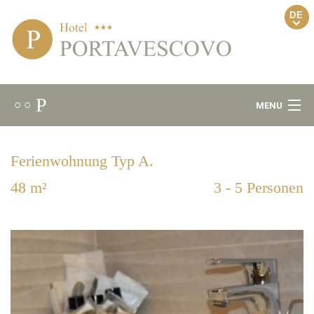
DE
P
○ ○
MENU
Willkommen
Ferienwohnung Typ A.
Ambiente
48 m²
3 - 5 Personen
Gourmet
Wellness
Zimmer