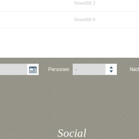
Sessellift 2
Sessellift 6
Personen
Näc
Social